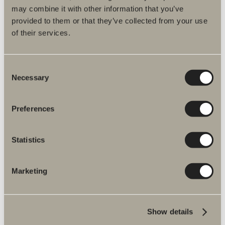
may combine it with other information that you’ve
provided to them or that they’ve collected from your use
of their services.
Consent
Necessary
Selection
Vanliga frågor & svar
Preferences
För att underlätta för dig har vi samlat in våra
vanliga frågor och svar.
Statistics
Marketing
Fler produkter inom Reservdelar
Show details