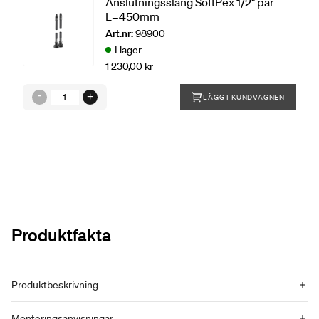
Anslutningsslang SoftPex 1/2" par
L=450mm
Art.nr:
98900
I lager
1 230,00 kr
LÄGG I KUNDVAGNEN
Produktfakta
Produktbeskrivning
Monteringsanvisningar