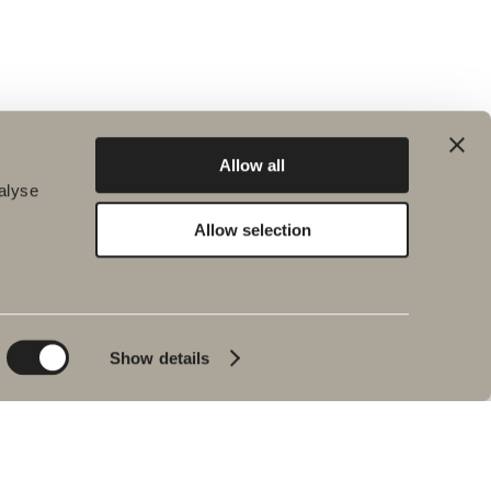
Allow all
alyse
Allow selection
Hållbarhet
Badrumsinspiration
Planet
Produktkatalog
Product
Badkar
Show details
People
Blyertssvart
Kvalitet
Tips & råd
Hemma hos våra
kunder
Våra badrum
Intervju med Johan