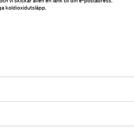
och vi skickar även en länk till din e-postadress.
a koldioxidutsläpp.