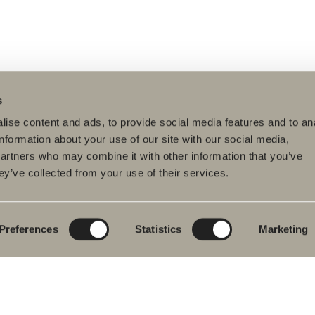
s
ise content and ads, to provide social media features and to an
information about your use of our site with our social media,
partners who may combine it with other information that you’ve
ey’ve collected from your use of their services.
dukter
Serier
Ritverktyg
rumsmöbler
Poem Soft
Ditt badrum digitalt
ttställsblandare
Nyheter till
Rita i 3D
badrummet
Preferences
Statistics
Marketing
char
Skapa badrummet
Möbelserier
kar
Granitkeramik
ch- &
karsblandare
Mocca
ddukstorkar
Våra duschar
& toalettstolar
Speglar