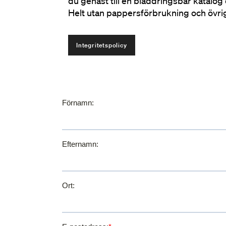
du genast till en bläddringsbar katalog 
Helt utan pappersförbrukning och övrig
Integritetspolicy