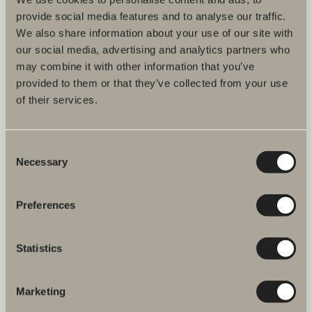
provide social media features and to analyse our traffic.
We also share information about your use of our site with
our social media, advertising and analytics partners who
Hos oss hittar du allt för hela badrummet. Från badrumsmöbler,
may combine it with other information that you’ve
tvättställ och blandare till duschar, badkar, handdukstorkar och WC.
provided to them or that they’ve collected from your use
of their services.
Svedbergs i Dalstorp AB
Verkstadsvägen 1
514 60 Dalstorp
Klicka här för att komma till
Consent
Svedbergs kundservice.
Necessary
Selection
FAQ
Preferences
JOBBA HOS OSS
Statistics
Produkter
Marketing