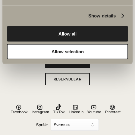
Serier
Ritverktyg
Show details
Hållbarhet
Allow all
Badrumsinspiration
Allow selection
Hitta återförsäljare
RESERVDELAR
Facebook
Instagram
TikTok
LinkedIn
Youtube
Pinterest
Språk: