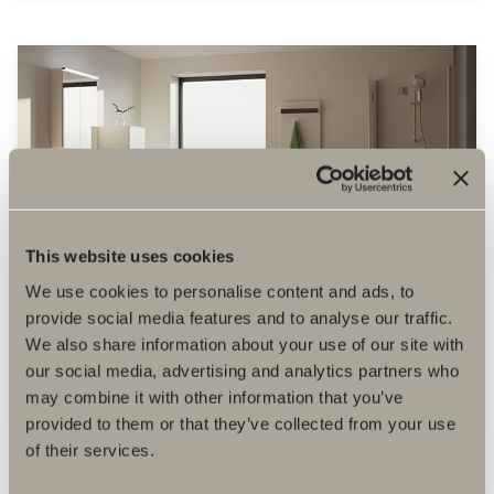
This website uses cookies
We use cookies to personalise content and ads, to
provide social media features and to analyse our traffic.
We also share information about your use of our site with
Poem 60x35
our social media, advertising and analytics partners who
Poem med två lådor i vitt och Plan front.
may combine it with other information that you’ve
provided to them or that they’ve collected from your use
of their services.