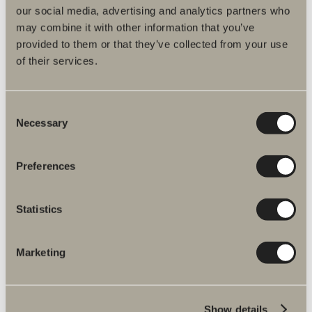
our social media, advertising and analytics partners who
Bloc
may combine it with other information that you’ve
provided to them or that they’ve collected from your use
of their services.
Det noga utvalda badrummet.
Consent
Necessary
Med noga utvalda och prisvärda
Selection
produktkombinationer är detta möbelserien där
det är enkelt att välja rätt.
Preferences
LÄS MER
HANDLA BLOC
Statistics
Marketing
Show details