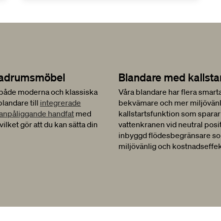
in badrumsmöbel
Blandare med kallsta
 både moderna och klassiska
Våra blandare har flera smart
blandare till
integrerade
bekvämare och mer miljövänli
anpåliggande handfat
med
kallstartsfunktion som sparar
vilket gör att du kan sätta din
vattenkranen vid neutral posi
inbyggd flödesbegränsare so
miljövänlig och kostnadseffek