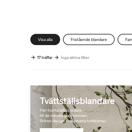
Visa alla
Fristående blandare
Fam
17 träffar
Inga aktiva filter
Tvättställsblandare
Fler tvättställsblandare
till de mindre badrummen.
Stilren design och smarta funktioner.