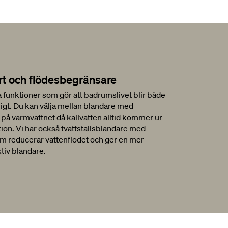
rt och flödesbegränsare
a funktioner som gör att badrumslivet blir både
gt. Du kan välja mellan blandare med
 på varmvattnet då kallvatten alltid kommer ur
tion. Vi har också tvättställsblandare med
m reducerar vattenflödet och ger en mer
tiv blandare.