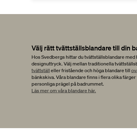
Välj rätt tvättställsblandare till d
Hos Svedbergs hittar du tvättställsblandare med
designuttryck. Välj mellan traditionella tvättställs
tvättställ
eller fristående och höga blandare till
ov
bänkskiva. Våra blandare finns i flera olika färger 
personliga prägel på badrummet.
Läs mer om våra blandare här.