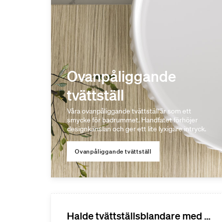
Ovanpåliggande
tvättställ
Våra ovanpåliggande tvättställ är som ett
smycke för badrummet. Handfatet förhöjer
designkänslan och ger ett lite lyxigare intryck.
Ovanpåliggande tvättställ
Halde tvättställsblandare med handdusch