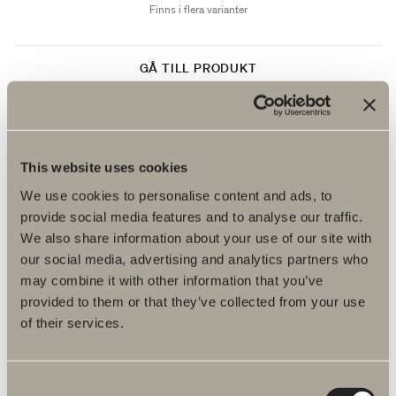
Finns i flera varianter
GÅ TILL PRODUKT
Tvåkrok A02
Dubbelhäftande tejp. Rostfritt stål.
This website uses cookies
We use cookies to personalise content and ads, to
Pris: 260 kr
provide social media features and to analyse our traffic.
We also share information about your use of our site with
Finns i flera varianter
our social media, advertising and analytics partners who
may combine it with other information that you’ve
provided to them or that they’ve collected from your use
GÅ TILL PRODUKT
of their services.
Consent