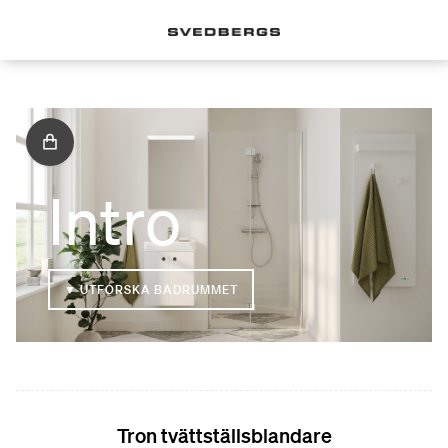
Intro
▼ UTFORSKA BADRUMMET
Tron tvättställsblandare