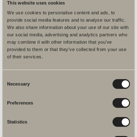
Duschpaket inklusive handdusch och termostatblandare.
This website uses cookies
150cc/160cc.
We use cookies to personalise content and ads, to
Pris: 5 380 kr
provide social media features and to analyse our traffic.
We also share information about your use of our site with
Finns i flera varianter
our social media, advertising and analytics partners who
may combine it with other information that you’ve
provided to them or that they’ve collected from your use
GÅ TILL PRODUKT
of their services.
Elhanddukstork Magnetic
Consent
Necessary
Som en tom målarduk. Flytta runt de magnetiska krokarna efter
Selection
dina behov. 120 W
Pris: 8 490 kr
Preferences
Finns i flera varianter
Statistics
GÅ TILL PRODUKT