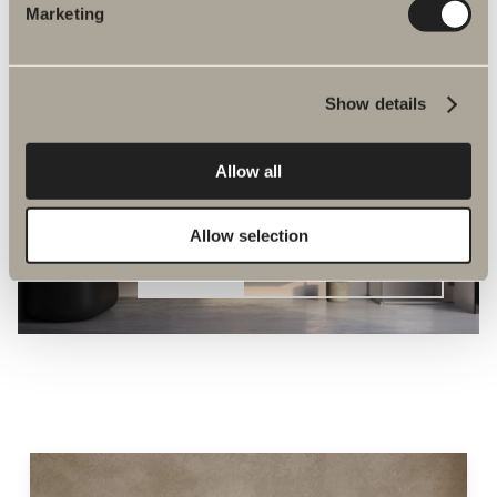
Marketing
Show details
Allow all
Nyheter till badrummet
Allow selection
NYHETER
UTFORSKA SORTIMENT