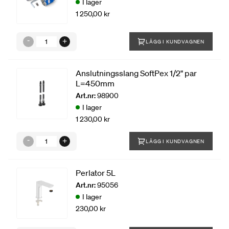
I lager
1 250,00 kr
LÄGG I KUNDVAGNEN
Anslutningsslang SoftPex 1/2" par
L=450mm
Art.nr:
98900
I lager
1 230,00 kr
LÄGG I KUNDVAGNEN
Perlator 5L
Art.nr:
95056
I lager
230,00 kr