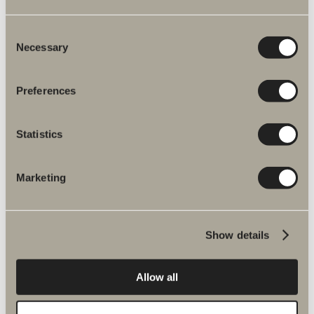
Specifikation
Consent
Necessary
Selection
Preferences
Statistics
Fler produkter inom Reservdelar
Marketing
blandare
Show details
Halde reservdelar
Allow all