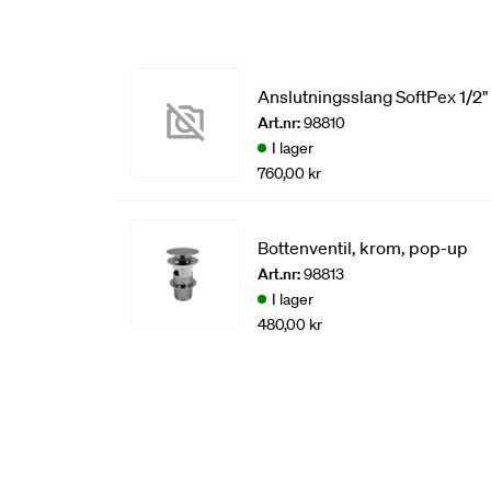
Anslutningsslang SoftPex 1/
Art.nr:
98810
I lager
760,00 kr
Bottenventil, krom, pop-up
Art.nr:
98813
I lager
480,00 kr