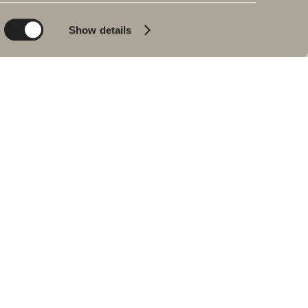
Planet
Produktkatalog
Product
Badkar
Show details
People
Blyertssvart
Kvalitet
Tips & råd
Hemma hos våra
kunder
Våra badrum
Intervju med Johan
Körner
Hitta återförsäljare
RESERVDELAR