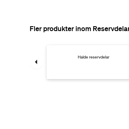
Fler produkter inom Reservdela
rvdelar
Halde reservdelar