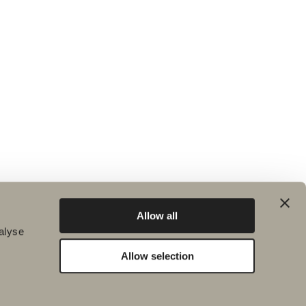
Allow all
alyse
Allow selection
Hållbarhet
Badrumsinspiration