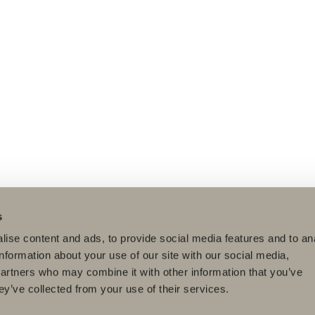
s
ise content and ads, to provide social media features and to an
information about your use of our site with our social media,
partners who may combine it with other information that you’ve
ey’ve collected from your use of their services.
dukter
Serier
Ritverktyg