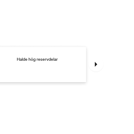
Halde hög reservdelar
Halde hög med