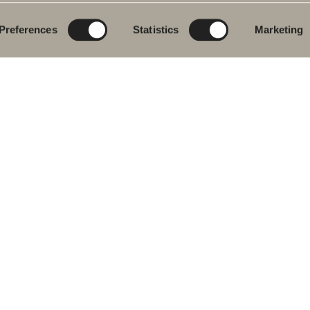
rumsmöbler
Poem Soft
Ditt badrum digitalt
ttställsblandare
Nyheter till
Rita i 3D
badrummet
Preferences
Statistics
Marketing
char
Skapa badrummet
Möbelserier
kar
Granitkeramik
ch- &
karsblandare
Mocca
ddukstorkar
Våra duschar
& toalettstolar
Speglar
rumstillbehör
Spegelskåp
let
Pendelbelysning
ervdelar
Förvaring
Tvätt och tork
Tvättställ
Blandare
Handtag
Handdukstorkar
 oss på sociala medier