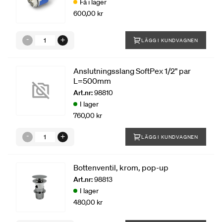
Få i lager
600,00 kr
LÄGG I KUNDVAGNEN
Anslutningsslang SoftPex 1/2" par
L=500mm
Art.nr:
98810
I lager
760,00 kr
LÄGG I KUNDVAGNEN
Bottenventil, krom, pop-up
Art.nr:
98813
I lager
480,00 kr