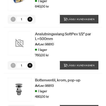
I lager
640,00 kr
LÄGG I KUNDVAGNEN
Anslutningsslang SoftPex 1/2" par
L=500mm
Art.nr:
98810
I lager
760,00 kr
LÄGG I KUNDVAGNEN
Bottenventil, krom, pop-up
Art.nr:
98813
I lager
480,00 kr