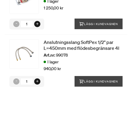
I lager
1 250,00 kr
LÄGG I KUNDVAGNEN
Anslutningsslang SoftPex 1/2" par
L=450mm med flödesbegränsare 4l
Art.nr:
99078
I lager
940,00 kr
LÄGG I KUNDVAGNEN