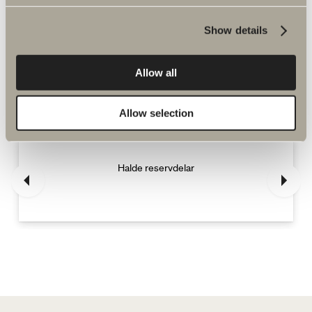
Show details
Allow all
Fler produkter inom Reservdelar
blandare
Allow selection
Halde reservdelar