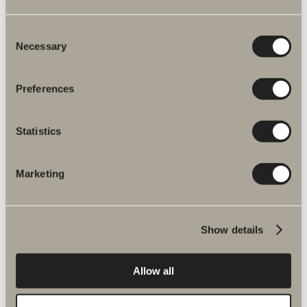
Specifikation
Consent
Necessary
Selection
Preferences
Statistics
Fler produkter inom Reservdelar
Marketing
blandare
Show details
Halde reservdelar
Allow all