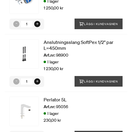
I lager
1 250,00 kr
LÄGG I KUNDVAGNEN
Anslutningsslang SoftPex 1/2" par
L=450mm
Art.nr:
98900
I lager
1 230,00 kr
LÄGG I KUNDVAGNEN
Perlator 5L
Art.nr:
95056
I lager
230,00 kr