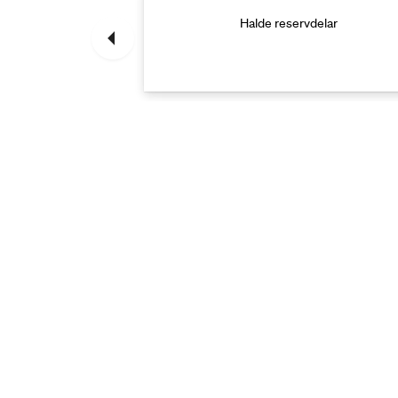
rvdelar
Halde reservdelar