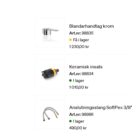
Blandarhandtag krom
Art.nr:
98835
Få i lager
1 230,00 kr
Keramisk insats
Art.nr:
98834
I lager
1 010,00 kr
Anslutningsslang SoftPex 3/8"
Art.nr:
98986
I lager
490,00 kr