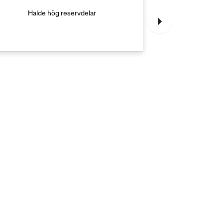
Halde hög reservdelar
Halde hög med