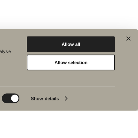
Allow all
alyse
Allow selection
Hållbarhet
Badrumsinspiration
Planet
Produktkatalog
Product
Badkar
Show details
People
Blyertssvart
Kvalitet
Tips & råd
Hemma hos våra
kunder
Våra badrum
Intervju med Johan
Körner