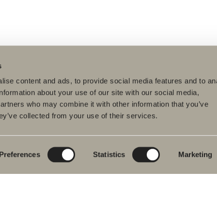
s
ise content and ads, to provide social media features and to an
information about your use of our site with our social media,
partners who may combine it with other information that you’ve
ey’ve collected from your use of their services.
dukter
Serier
Ritverktyg
rumsmöbler
Poem Soft
Ditt badrum digitalt
ttställsblandare
Nyheter till
Rita i 3D
badrummet
Preferences
Statistics
Marketing
char
Skapa badrummet
Möbelserier
kar
Granitkeramik
ch- &
karsblandare
Mocca
ddukstorkar
Våra duschar
& toalettstolar
Speglar
rumstillbehör
Spegelskåp