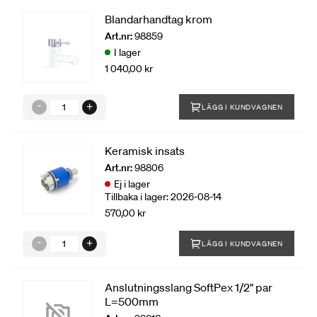
Blandarhandtag krom
Art.nr:
98859
I lager
1 040,00 kr
LÄGG I KUNDVAGNEN
Keramisk insats
Art.nr:
98806
Ej i lager
Tillbaka i lager: 2026-08-14
570,00 kr
LÄGG I KUNDVAGNEN
Anslutningsslang SoftPex 1/2" par
L=500mm