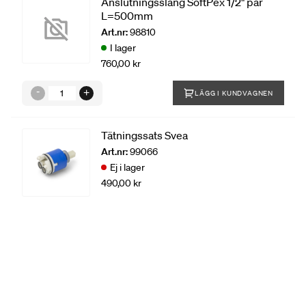
Anslutningsslang SoftPex 1/2" par
L=500mm
Art.nr:
98810
I lager
760,00 kr
LÄGG I KUNDVAGNEN
Tätningssats Svea
Art.nr:
99066
Ej i lager
490,00 kr