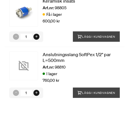
Keramisk insats
Art.nr:
98805
Få i lager
600,00 kr
LÄGG I KUNDVAGNEN
Anslutningsslang SoftPex 1/2" par
L=500mm
Art.nr:
98810
I lager
760,00 kr
LÄGG I KUNDVAGNEN