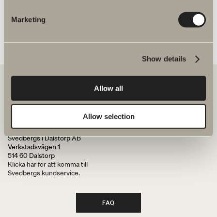
Marketing
Show details
Allow all
Hos oss hittar du allt för hela badrummet. Från badrumsmöbler,
tvättställ och blandare till duschar, badkar, handdukstorkar och WC.
Allow selection
Svedbergs i Dalstorp AB
Verkstadsvägen 1
514 60 Dalstorp
Klicka här för att komma till
Svedbergs kundservice.
FAQ