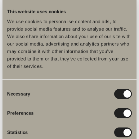
This website uses cookies
Specifikation
We use cookies to personalise content and ads, to
provide social media features and to analyse our traffic.
We also share information about your use of our site with
our social media, advertising and analytics partners who
may combine it with other information that you’ve
provided to them or that they’ve collected from your use
of their services.
Fler produkter inom Reservdelar
Consent
dusch- och badkarsblandare
Necessary
Selection
Preferences
Spika duschset reservdelar
Statistics