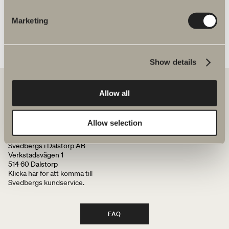
Marketing
Show details
Allow all
Hos oss hittar du allt för hela badrummet. Från badrumsmöbler,
tvättställ och blandare till duschar, badkar, handdukstorkar och WC.
Allow selection
Svedbergs i Dalstorp AB
Verkstadsvägen 1
514 60 Dalstorp
Klicka här för att komma till
Svedbergs kundservice.
FAQ