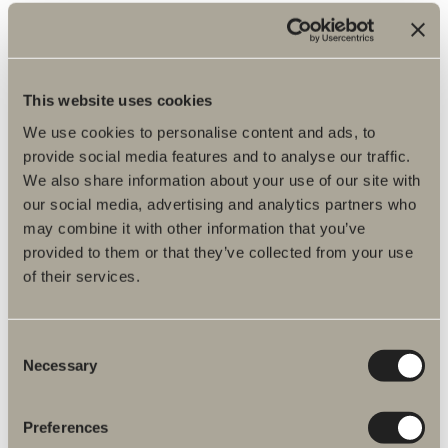
Duschslang slät blyertssvart 150 cm
Art.nr:
95124
I lager
This website uses cookies
610,00 kr
We use cookies to personalise content and ads, to
provide social media features and to analyse our traffic.
LÄGG I KUNDVAGNEN
We also share information about your use of our site with
our social media, advertising and analytics partners who
may combine it with other information that you’ve
provided to them or that they’ve collected from your use
of their services.
Consent
Produktfakta
Necessary
Selection
Produktbeskrivning
Preferences