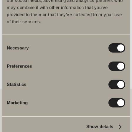
our social media, advertising and analytics partners who
dusch- och badkarsblandare
may combine it with other information that you’ve
provided to them or that they’ve collected from your use
of their services.
Spika duschset reservdelar
Consent
Necessary
Selection
Preferences
Statistics
Marketing
Hos oss hittar du allt för hela badrummet. Från badrumsmöbler,
tvättställ och blandare till duschar, badkar, handdukstorkar och WC.
Show details