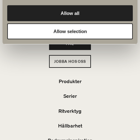
Svedbergs i Dalstorp AB
Verkstadsvägen 1
514 60 Dalstorp
Allow all
Klicka här för att komma till
Svedbergs kundservice.
Allow selection
FAQ
JOBBA HOS OSS
Produkter
Serier
Ritverktyg
Hållbarhet