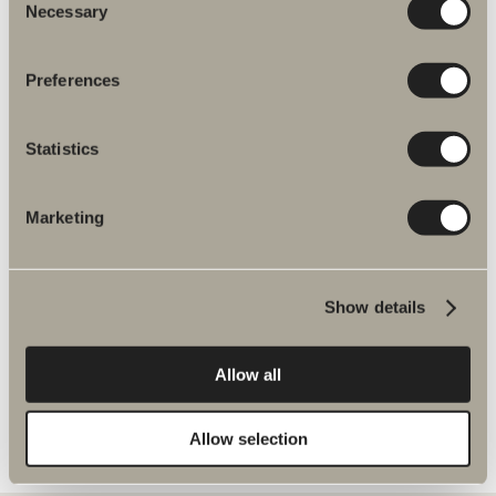
Necessary
Selection
Preferences
Fler produkter inom Reservdelar
Statistics
dusch- och badkarsblandare
Marketing
Spika duschset reservdelar
Show details
Allow all
Allow selection