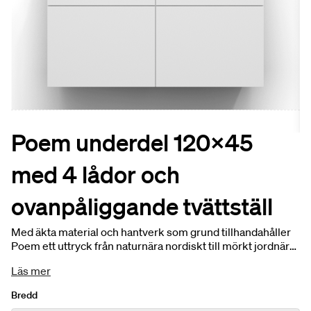
Poem underdel 120x45
med 4 lådor och
ovanpåliggande tvättställ
Med äkta material och hantverk som grund tillhandahåller
Poem ett uttryck från naturnära nordiskt till mörkt jordnära.
Kommod 120x45 inkl. 4 lådor. Välj mellan fem olika färger
Läs mer
och fyra fronter. Priset är inklusive bänkskiva och tvättställ.
Anpassa produkten för att sätta din personliga prägel.
Bredd