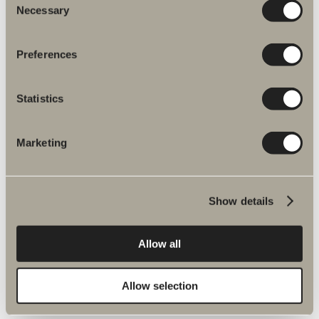
Necessary
Selection
Preferences
Produktfakta
Statistics
Produktbeskrivning
Marketing
Skötselråd
Show details
Monteringsanvisningar
Artikelnummer
Allow all
Specifikation
Allow selection