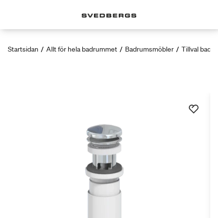
Startsidan
/
Allt för hela badrummet
/
Badrumsmöbler
/
Tillval bad