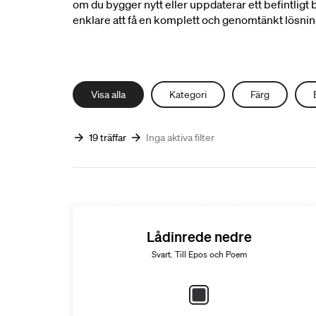
om du bygger nytt eller uppdaterar ett befintligt b
enklare att få en komplett och genomtänkt lösnin
Visa alla
Kategori
Färg
19 träffar
Inga aktiva filter
Lådinrede nedre
Svart. Till Epos och Poem