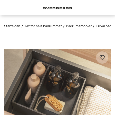
Startsidan
/
Allt för hela badrummet
/
Badrumsmöbler
/
Tillval bad