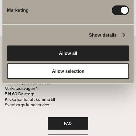
Artikelnummer
Marketing
Specifikation
Show details
Allow all
Hos oss hittar du allt för hela badrummet. Från badrumsmöbler,
tvättställ och blandare till duschar, badkar, handdukstorkar och WC.
Allow selection
Svedbergs i Dalstorp AB
Verkstadsvägen 1
514 60 Dalstorp
Klicka här för att komma till
Svedbergs kundservice.
FAQ