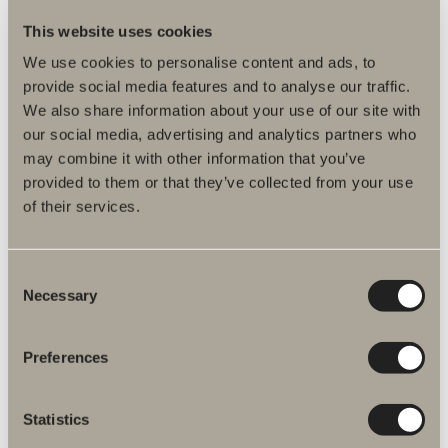
This website uses cookies
Pris 1 250 kr
We use cookies to personalise content and ads, to
provide social media features and to analyse our traffic.
LÄGG I KUNDVAGNEN
We also share information about your use of our site with
our social media, advertising and analytics partners who
Hitta återförsäljare
may combine it with other information that you’ve
provided to them or that they’ve collected from your use
of their services.
Consent
Produktfakta
Necessary
Selection
Produktbeskrivning
Preferences
Skötselråd
Statistics