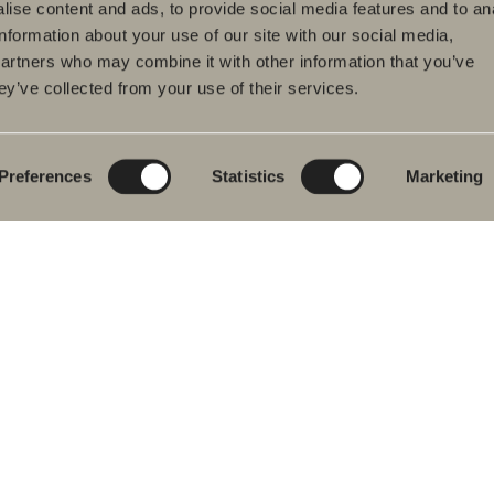
ise content and ads, to provide social media features and to an
information about your use of our site with our social media,
partners who may combine it with other information that you’ve
ey’ve collected from your use of their services.
dukter
Serier
Ritverktyg
rumsmöbler
Poem Soft
Ditt badrum digitalt
ttställsblandare
Nyheter till
Rita i 3D
badrummet
Preferences
Statistics
Marketing
char
Skapa badrummet
Möbelserier
kar
Granitkeramik
ch- &
karsblandare
Mocca
ddukstorkar
Våra duschar
& toalettstolar
Speglar
rumstillbehör
Spegelskåp
let
Pendelbelysning
ervdelar
Förvaring
Tvätt och tork
Tvättställ
Blandare
Handtag
Handdukstorkar