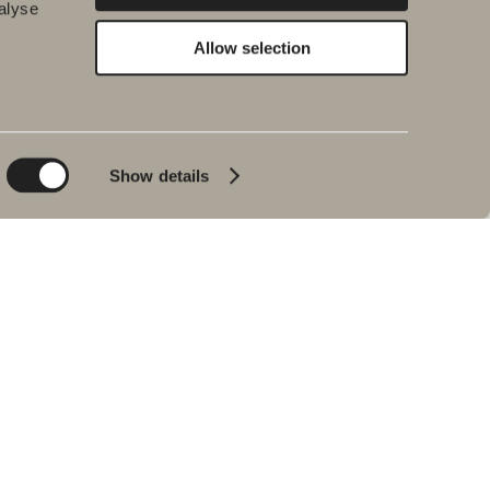
alyse
Allow selection
Hållbarhet
Badrumsinspiration
Planet
Produktkatalog
Product
Badkar
Show details
People
Blyertssvart
Kvalitet
Tips & råd
Hemma hos våra
kunder
Våra badrum
Intervju med Johan
Körner