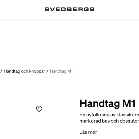
/
Handtag och knoppar
/
Handtag M1
Handtag M1
En nytolkning av klassikern
markerad bas och dessutom 
möbel. Design: Steffensen 
Läs mer