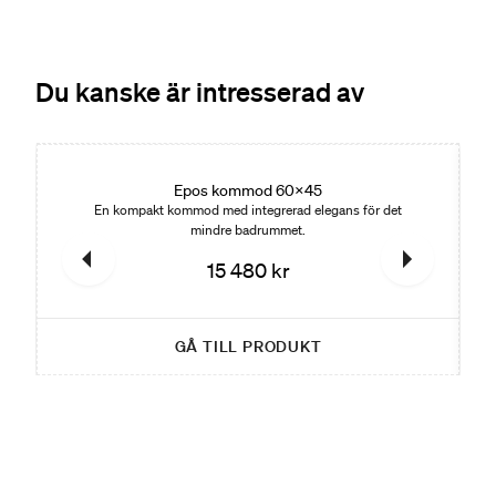
Du kanske är intresserad av
Nyhet
Ny
Epos kommod 60x45
En kompakt kommod med integrerad elegans för det
mindre badrummet.
15 480 kr
GÅ TILL PRODUKT