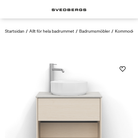
Startsidan
/
Allt för hela badrummet
/
Badrumsmöbler
/
Kommoder