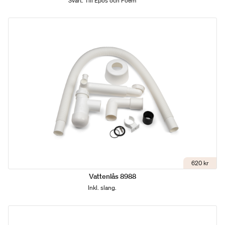
Svart. Till Epos och Poem
620 kr
Vattenlås 8988
Inkl. slang.