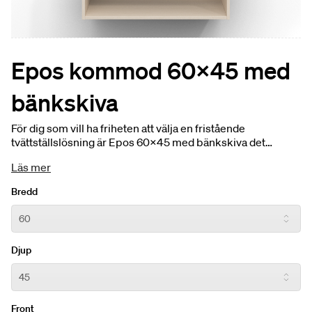
Epos kommod 60x45 med
bänkskiva
För dig som vill ha friheten att välja en fristående
tvättställslösning är Epos 60x45 med bänkskiva det
perfekta alternativet. Den kompakta bredden gör den
Läs mer
idealisk för mindre badrum, medan granitkeramiken i
bänkskivan adderar en känsla av lyx och hållbarhet. Låt
Bredd
materialen tala och skapa ett personligt uttryck i liten skala.
Djup
Front