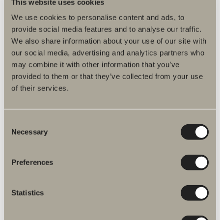
This website uses cookies
Ett minimalistiskt profilhandtag som passar till plana frontuttryck i de
flesta miljöer.
We use cookies to personalise content and ads, to
provide social media features and to analyse our traffic.
We also share information about your use of our site with
our social media, advertising and analytics partners who
may combine it with other information that you’ve
provided to them or that they’ve collected from your use
of their services.
Consent
Necessary
Selection
Preferences
140 kr
Knopp M3
Statistics
Ett modernt uttryck som följer trenden med mjuka inbjudande former.