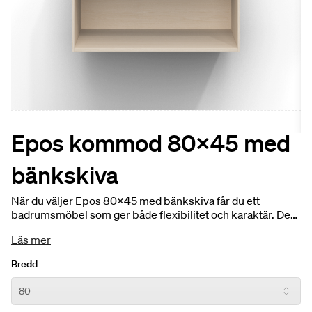
Epos kommod 80x45 med
bänkskiva
När du väljer Epos 80x45 med bänkskiva får du ett
badrumsmöbel som ger både flexibilitet och karaktär. Den
tåliga bänkskivan i granitkeramik förstärker möbelns
Läs mer
exklusiva känsla, samtidigt som du har möjlighet att addera
en fristående tvättställslösning som sätter din personliga
Bredd
prägel.