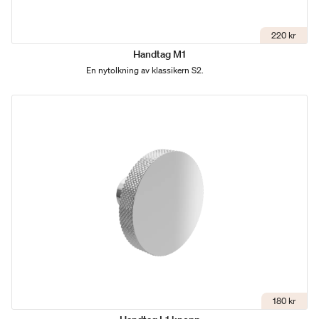
220 kr
Handtag M1
En nytolkning av klassikern S2.
180 kr