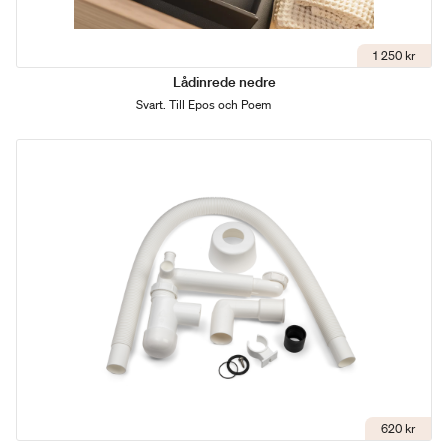
1 250 kr
Lådinrede nedre
Svart. Till Epos och Poem
620 kr