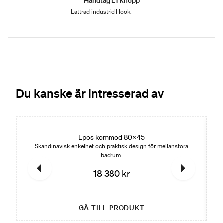
Handtag L1 knopp
Lättrad industriell look.
Du kanske är intresserad av
Nyhet
Ny
Epos kommod 80x45
Skandinavisk enkelhet och praktisk design för mellanstora
badrum.
18 380 kr
GÅ TILL PRODUKT