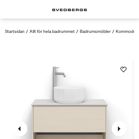
Startsidan
/
Allt för hela badrummet
/
Badrumsmöbler
/
Kommoder