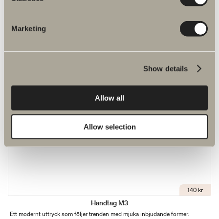
140 kr
Knopp M3
Marketing
Ett modernt uttryck som följer trenden med mjuka inbjudande former.
Show details
Allow all
Allow selection
140 kr
Handtag M3
Ett modernt uttryck som följer trenden med mjuka inbjudande former.