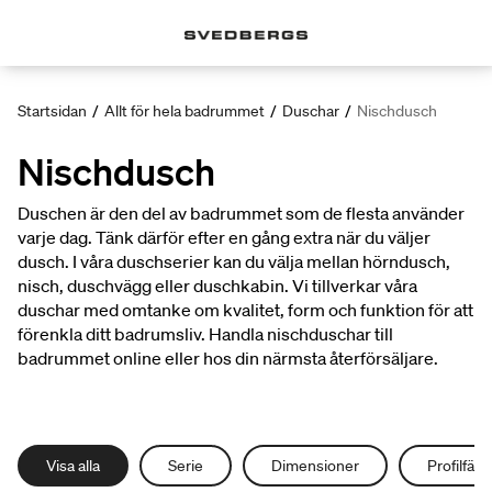
Startsidan
/
Allt för hela badrummet
/
Duschar
/
Nischdusch
Nischdusch
Duschen är den del av badrummet som de flesta använder
varje dag. Tänk därför efter en gång extra när du väljer
dusch. I våra duschserier kan du välja mellan hörndusch,
nisch, duschvägg eller duschkabin. Vi tillverkar våra
duschar med omtanke om kvalitet, form och funktion för att
förenkla ditt badrumsliv. Handla nischduschar till
badrummet online eller hos din närmsta återförsäljare.
Visa alla
Serie
Dimensioner
Profilfärg