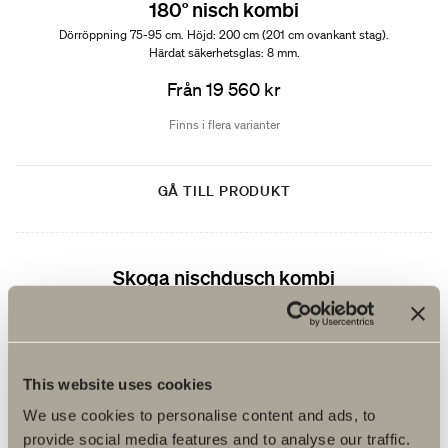
180° nisch kombi
Dörröppning 75-95 cm. Höjd: 200 cm (201 cm ovankant stag).
Härdat säkerhetsglas: 8 mm.
Från 19 560 kr
Finns i flera varianter
GÅ TILL PRODUKT
Skoga nischdusch kombi
Dörröppning: 60-80 cm. Höjd: 198 cm (201 cm ovankant stag).
Härdat säkerhetsglas: 6 mm.
Från 11 990 kr
This website uses cookies
Finns i flera varianter
We use cookies to personalise content and ads, to
provide social media features and to analyse our traffic.