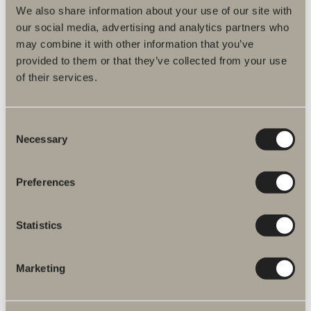
GÅ TILL PRODUKT
We also share information about your use of our site with
our social media, advertising and analytics partners who
may combine it with other information that you’ve
provided to them or that they’ve collected from your use
Skoga viknisch kombi
of their services.
Dörröppning: 60-90 cm. Höjd 198 cm (201 cm ovankant stag).
Härdat säkerhetsglas: 6 mm.
Från 14 380 kr
Consent
Necessary
Selection
Finns i flera varianter
Preferences
GÅ TILL PRODUKT
Statistics
Ditt badrum digitalt
Marketing
Bygg ditt badrum redan ikväll.
Våra planeringsverktyg