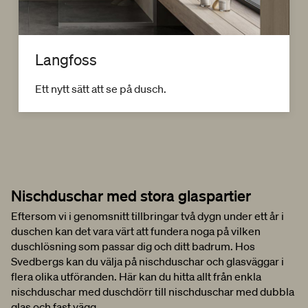
Langfoss
Ett nytt sätt att se på dusch.
Nischduschar med stora glaspartier
Eftersom vi i genomsnitt tillbringar två dygn under ett år i
duschen kan det vara värt att fundera noga på vilken
duschlösning som passar dig och ditt badrum. Hos
Svedbergs kan du välja på nischduschar och glasväggar i
flera olika utföranden. Här kan du hitta allt från enkla
nischduschar med duschdörr till nischduschar med dubbla
glas och fast vägg.