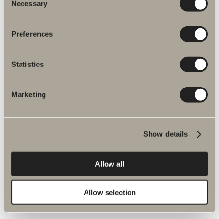
Necessary
Selection
Tillval
Preferences
Statistics
Marketing
Show details
Allow all
1 390 kr
Allow selection
Väggbricka
Till Stuor, Yding och Spika