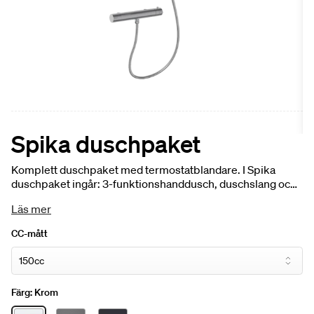
Spika duschpaket
Komplett duschpaket med termostatblandare. I Spika
duschpaket ingår: 3-funktionshanddusch, duschslang och
termostatblandare. 150 eller 160 cc. Köp till väggbricka för
Läs mer
montering.
CC-mått
Färg:
Krom