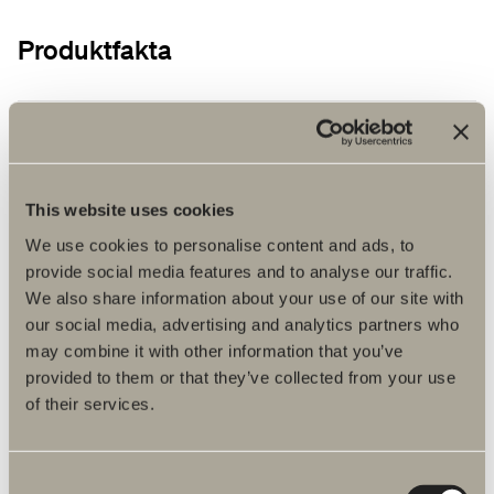
Produktfakta
Produktbeskrivning
Skötselråd
This website uses cookies
Reservdelar
We use cookies to personalise content and ads, to
provide social media features and to analyse our traffic.
Energimärkning
We also share information about your use of our site with
our social media, advertising and analytics partners who
Monteringsanvisningar
may combine it with other information that you’ve
provided to them or that they’ve collected from your use
DWG-filer
of their services.
Artikelnummer
Consent
Specifikation