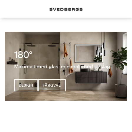
180°
Maximalt med glas, minimalt med beslag
DESIGN
FÄRGVAL