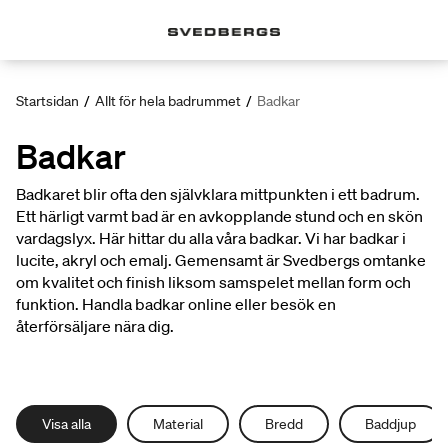
Startsidan
/
Allt för hela badrummet
/
Badkar
Badkar
Badkaret blir ofta den självklara mittpunkten i ett badrum.
Ett härligt varmt bad är en avkopplande stund och en skön
vardagslyx. Här hittar du alla våra badkar. Vi har badkar i
lucite, akryl och emalj. Gemensamt är Svedbergs omtanke
om kvalitet och finish liksom samspelet mellan form och
funktion. Handla badkar online eller besök en
återförsäljare nära dig.
Visa alla
Material
Bredd
Baddjup