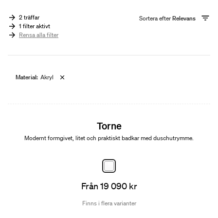
2 träffar
Sortera efter
Relevans
1 filter aktivt
Rensa alla filter
Material:
Akryl
Torne
Modernt formgivet, litet och praktiskt badkar med duschutrymme.
Från 19 090 kr
Finns i flera varianter