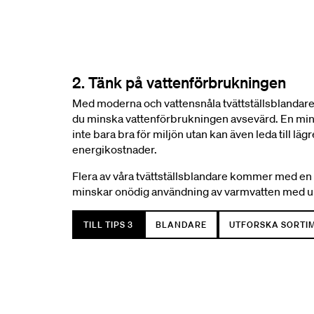
2. Tänk på vattenförbrukningen
Med moderna och vattensnåla tvättställsblandar
du minska vattenförbrukningen avsevärd. En min
inte bara bra för miljön utan kan även leda till läg
energikostnader.
Flera av våra tvättställsblandare kommer med en 
minskar onödig användning av varmvatten med upp
TILL TIPS 3
BLANDARE
UTFORSKA SORTI