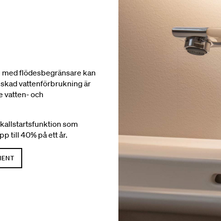
e med flödesbegränsare kan
skad vattenförbrukning är
re vatten- och
kallstartsfunktion som
 till 40% på ett år.
MENT