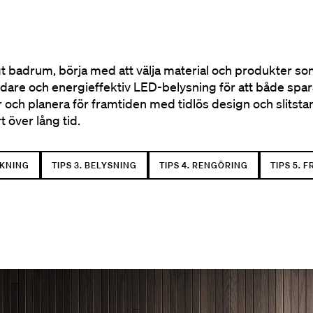
nligt badrum, börja med att välja material och produkter
andare och energieffektiv LED-belysning för att både spa
ch planera för framtiden med tidlös design och slitstarka
 över lång tid.
UKNING
TIPS 3. BELYSNING
TIPS 4. RENGÖRING
TIPS 5. 