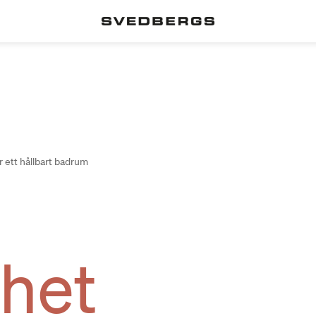
ör ett hållbart badrum
rhet