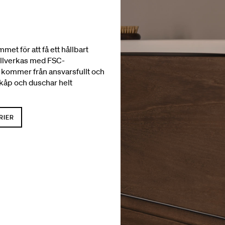
met för att få ett hållbart
illverkas med FSC-
et kommer från ansvarsfullt och
skåp och duschar helt
RIER