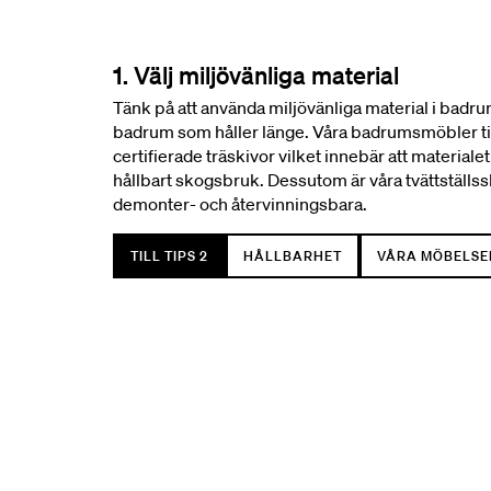
1. Välj miljövänliga material
Tänk på att använda miljövänliga material i badrum
badrum som håller länge. Våra badrumsmöbler t
certifierade träskivor vilket innebär att material
hållbart skogsbruk. Dessutom är våra tvättställs
demonter- och återvinningsbara.
TILL TIPS 2
HÅLLBARHET
VÅRA MÖBELSE