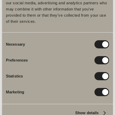
our social media, advertising and analytics partners who
LÄGG I KUNDVAGNEN
may combine it with other information that you’ve
provided to them or that they’ve collected from your use
Släplist Skoga 1st. 20 mm
of their services.
Art.nr:
98210
I lager
Consent
470,00 kr
Necessary
Selection
LÄGG I KUNDVAGNEN
Preferences
Släplist Hög, 1st. 30 mm
Art.nr:
65986
Statistics
I lager
410,00 kr
Marketing
LÄGG I KUNDVAGNEN
Show details