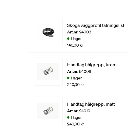
Skoga väggprofil tätningslist
Art.nr:
94003
I lager
140,00 kr
Handtag hålgrepp, krom
Art.nr:
94009
I lager
240,00 kr
Handtag hålgrepp, matt
Art.nr:
94010
I lager
240,00 kr