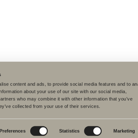
s
ise content and ads, to provide social media features and to an
information about your use of our site with our social media,
partners who may combine it with other information that you’ve
ey’ve collected from your use of their services.
dukter
Serier
Ritverktyg
rumsmöbler
Poem Soft
Ditt badrum digitalt
ttställsblandare
Nyheter till
Rita i 3D
badrummet
Preferences
Statistics
Marketing
char
Skapa badrummet
Möbelserier