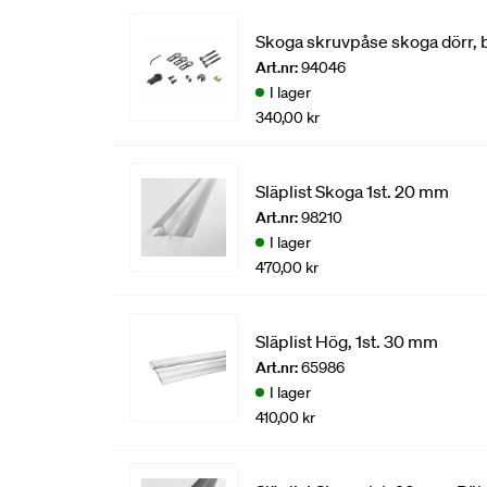
Skoga skruvpåse skoga dörr, 
Art.nr:
94046
I lager
340,00 kr
Släplist Skoga 1st. 20 mm
Art.nr:
98210
I lager
470,00 kr
Släplist Hög, 1st. 30 mm
Art.nr:
65986
I lager
410,00 kr