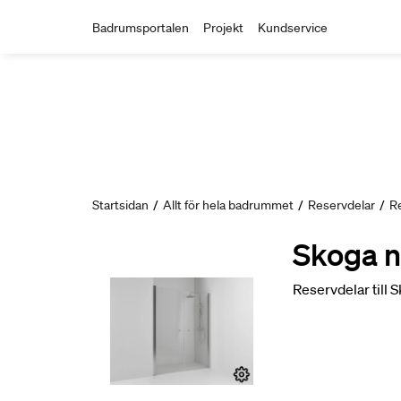
Badrumsportalen
Projekt
Kundservice
Startsidan
/
Allt för hela badrummet
/
Reservdelar
/
R
Skoga n
Reservdelar till 