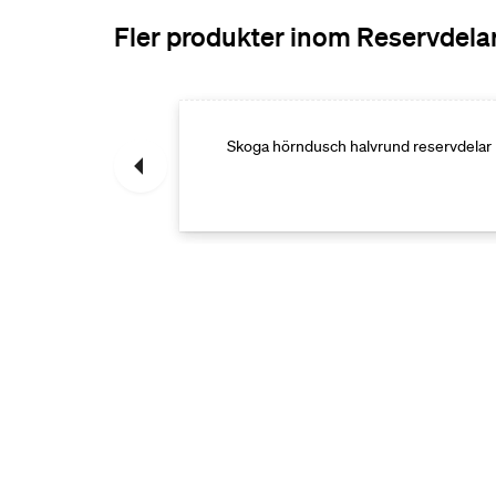
Fler produkter inom Reservdela
ervdelar
Skoga hörndusch halvrund reservdelar