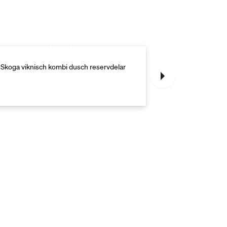
Skoga viknisch kombi dusch reservdelar
Skoga viknisch 