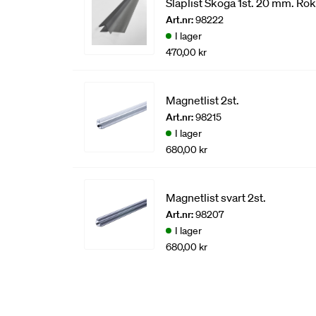
Släplist Skoga 1st. 20 mm. Rö
Art.nr:
98222
I lager
470,00 kr
Magnetlist 2st.
Art.nr:
98215
I lager
680,00 kr
Magnetlist svart 2st.
Art.nr:
98207
I lager
680,00 kr