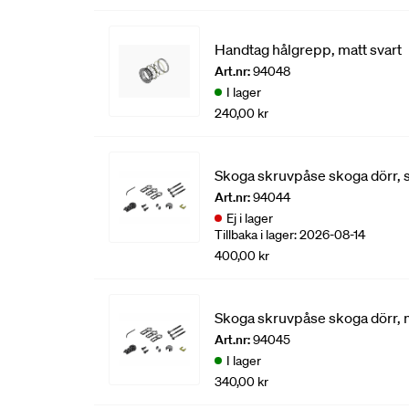
Handtag hålgrepp, matt svart
Art.nr:
94048
I lager
240,00 kr
Skoga skruvpåse skoga dörr, s
Art.nr:
94044
Ej i lager
Tillbaka i lager: 2026-08-14
400,00 kr
Skoga skruvpåse skoga dörr, 
Art.nr:
94045
I lager
340,00 kr