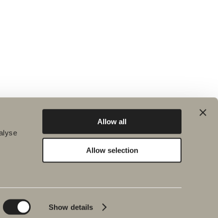
Allow all
alyse
Allow selection
Hållbarhet
Badrumsinspiration
Planet
Produktkatalog
Product
Badkar
Show details
People
Blyertssvart