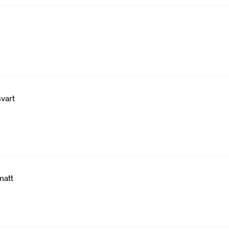
vart
matt