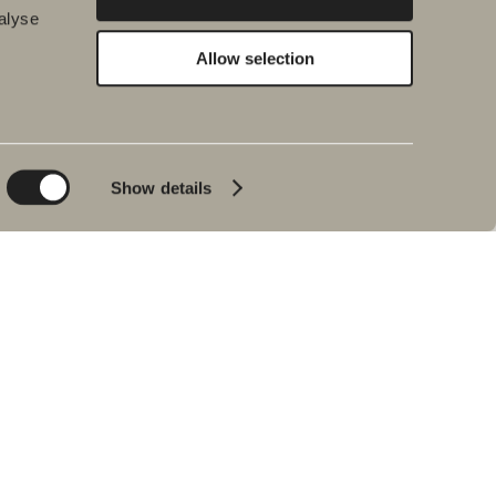
alyse
Allow selection
Hållbarhet
Badrumsinspiration
Planet
Produktkatalog
Product
Badkar
Show details
People
Blyertssvart
Kvalitet
Tips & råd
Hemma hos våra
kunder
Våra badrum
Intervju med Johan
Körner