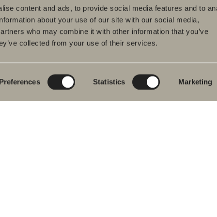
ise content and ads, to provide social media features and to an
information about your use of our site with our social media,
partners who may combine it with other information that you’ve
ey’ve collected from your use of their services.
dukter
Serier
Ritverktyg
rumsmöbler
Poem Soft
Ditt badrum digitalt
ttställsblandare
Nyheter till
Rita i 3D
badrummet
Preferences
Statistics
Marketing
char
Skapa badrummet
Möbelserier
kar
Granitkeramik
ch- &
karsblandare
Mocca
ddukstorkar
Våra duschar
& toalettstolar
Speglar
rumstillbehör
Spegelskåp
let
Pendelbelysning
ervdelar
Förvaring
Tvätt och tork
Tvättställ
Blandare
Handtag
Handdukstorkar