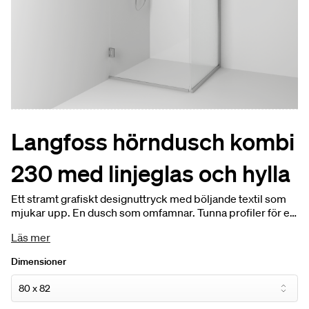
Langfoss hörndusch kombi
230 med linjeglas och hylla
Ett stramt grafiskt designuttryck med böljande textil som
mjukar upp. En dusch som omfamnar. Tunna profiler för ett
minimalistiskt och stilrent uttryck. Hyllan som monteras på
Läs mer
glaset går i samma uttryck. Linjeglas för en avskild
duschupplevelse. Höjd: 230 cm. Dörröppning 74-84 cm.
Dimensioner