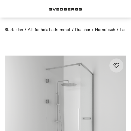
Startsidan
/
Allt för hela badrummet
/
Duschar
/
Hörndusch
/
Langf