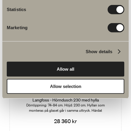
Statistics
940 kr
Vägghylla
325/650 mm
Marketing
Show details
Allow all
Du kanske är intresserad av
Allow selection
Langfoss - Hörndusch 230 med hylla
Dörröppning: 74-84 cm. Höjd: 230 cm. Hyllan som
monteras på glaset går i samma uttryck. Härdat
säkerhetsglas: 6 mm.
28 360 kr