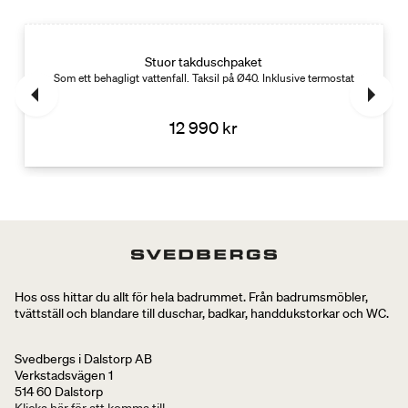
Stuor takduschpaket
ring. 17 W
Som ett behagligt vattenfall. Taksil på Ø40. Inklusive termostatblandare
12 990 kr
Hos oss hittar du allt för hela badrummet. Från badrumsmöbler,
tvättställ och blandare till duschar, badkar, handdukstorkar och WC.
Svedbergs i Dalstorp AB
Verkstadsvägen 1
514 60 Dalstorp