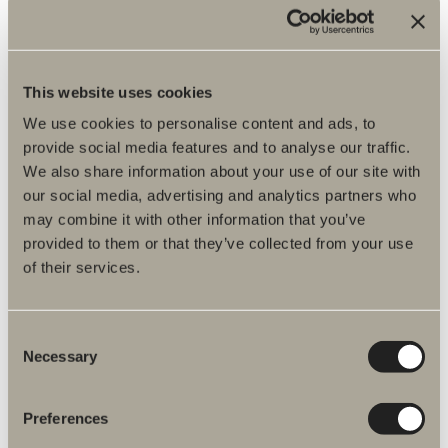
This website uses cookies
2 590 kr
We use cookies to personalise content and ads, to
Front duschhylla
provide social media features and to analyse our traffic.
En horisontell design som binder samman olika funktioner och skapar
helhet.
We also share information about your use of our site with
our social media, advertising and analytics partners who
may combine it with other information that you’ve
provided to them or that they’ve collected from your use
of their services.
Consent
Necessary
Selection
Preferences