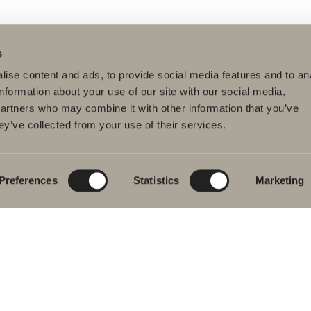
s
ise content and ads, to provide social media features and to an
information about your use of our site with our social media,
partners who may combine it with other information that you’ve
ey’ve collected from your use of their services.
dukter
Serier
Ritverktyg
rumsmöbler
Poem Soft
Ditt badrum digitalt
ttställsblandare
Nyheter till
Rita i 3D
badrummet
Preferences
Statistics
Marketing
char
Skapa badrummet
Möbelserier
kar
Granitkeramik
ch- &
karsblandare
Mocca
ddukstorkar
Våra duschar
& toalettstolar
Speglar
rumstillbehör
Spegelskåp
let
Pendelbelysning
ervdelar
Förvaring