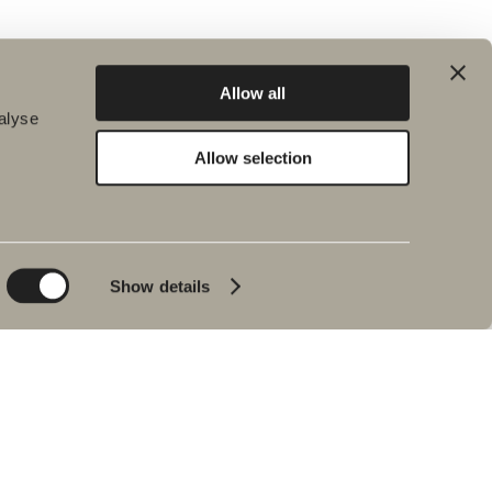
Allow all
alyse
Allow selection
Hållbarhet
Badrumsinspiration
Planet
Produktkatalog
Product
Badkar
Show details
People
Blyertssvart
Kvalitet
Tips & råd
Hemma hos våra
kunder
Våra badrum
Intervju med Johan
Körner