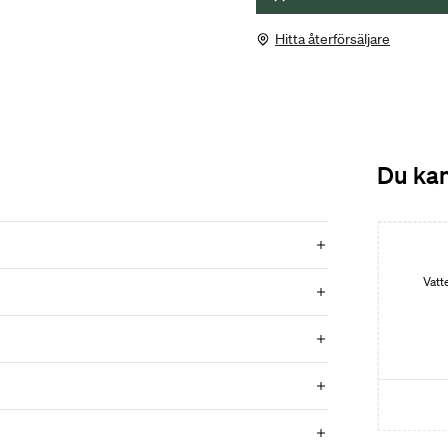
Hitta återförsäljare
Du kan
Vatt