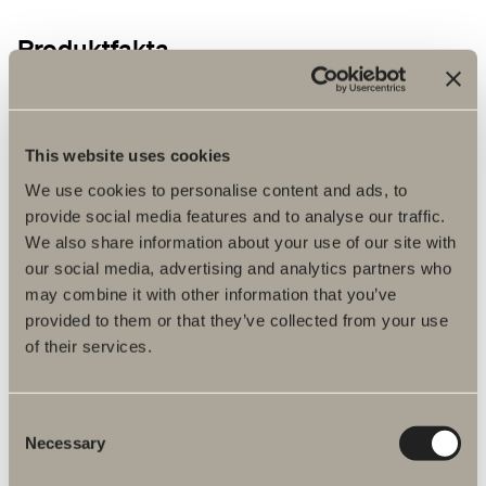
Produktfakta
Produktbeskrivning
This website uses cookies
Skötselråd
We use cookies to personalise content and ads, to
provide social media features and to analyse our traffic.
Monteringsanvisningar
We also share information about your use of our site with
our social media, advertising and analytics partners who
DWG-filer
may combine it with other information that you’ve
provided to them or that they’ve collected from your use
Artikelnummer
of their services.
Specifikation
Consent
Tillval
Necessary
Selection