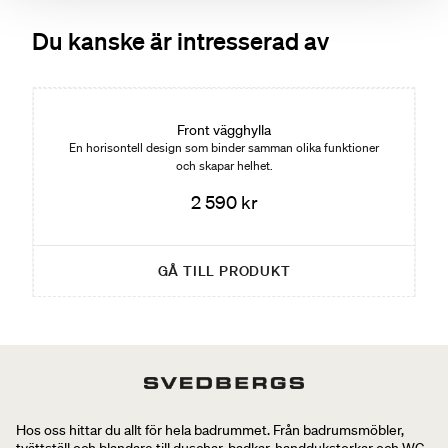
Du kanske är intresserad av
Front vägghylla
En horisontell design som binder samman olika funktioner
och skapar helhet.
2 590 kr
GÅ TILL PRODUKT
Hos oss hittar du allt för hela badrummet. Från badrumsmöbler,
tvättställ och blandare till duschar, badkar, handdukstorkar och WC.