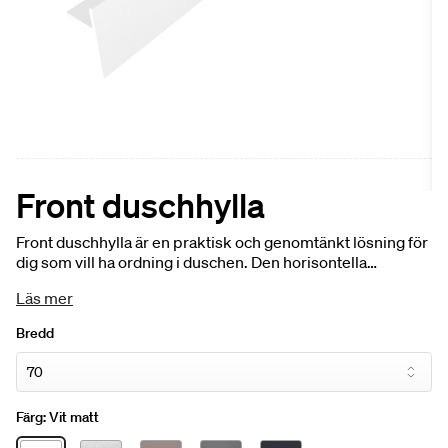
Front duschhylla
Front duschhylla är en praktisk och genomtänkt lösning för
dig som vill ha ordning i duschen. Den horisontella
designen binder samman funktion och form, samtidigt som
Läs mer
dina produkter alltid finns nära till hands. Tillverkad i
aluminium och anpassad för placering både i och utanför
Bredd
duschen – för en flexibel och stilren förvaring som håller
över tid.
Färg:
Vit matt