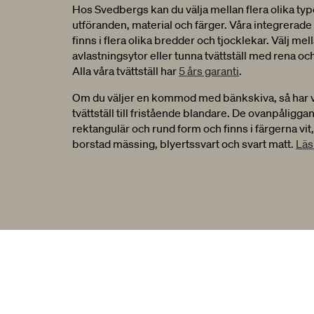
Hos Svedbergs kan du välja mellan flera olika typer 
utföranden, material och färger. Våra integrerade tv
finns i flera olika bredder och tjocklekar. Välj me
avlastningsytor eller tunna tvättställ med rena och 
Alla våra tvättställ har
5 års garanti
.
Om du väljer en kommod med bänkskiva, så har v
tvättställ till fristående blandare. De ovanpåligg
rektangulär och rund form och finns i färgerna vit,
borstad mässing, blyertssvart och svart matt.
Läs