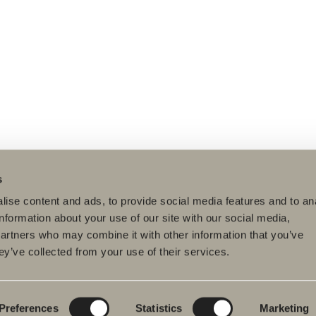
s
ise content and ads, to provide social media features and to an
information about your use of our site with our social media,
partners who may combine it with other information that you’ve
ey’ve collected from your use of their services.
dukter
Serier
Ritverktyg
rumsmöbler
Poem Soft
Ditt badrum digitalt
ttställsblandare
Nyheter till
Rita i 3D
badrummet
Preferences
Statistics
Marketing
char
Skapa badrummet