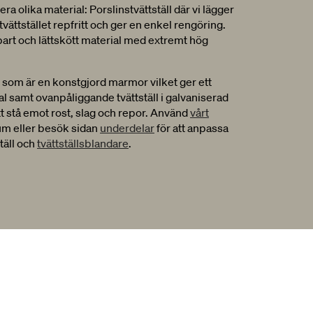
flera olika material: Porslinstvättställ där vi lägger
tvättstället repfritt och ger en enkel rengöring.
bart och lättskött material med extremt hög
 som är en konstgjord marmor vilket ger ett
al samt ovanpåliggande tvättställ i galvaniserad
tt stå emot rost, slag och repor. Använd
vårt
drum eller besök sidan
underdelar
för att anpassa
äll och
tvättställsblandare
.