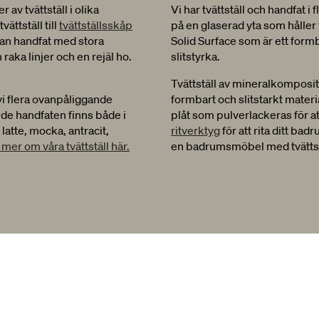
av tvättställ i olika
Vi har tvättställ och handfat i 
ättställ till
tvättställsskåp
på en glaserad yta som håller 
llan handfat med stora
Solid Surface som är ett form
raka linjer och en rejäl ho.
slitstyrka.
Tvättställ av mineralkomposit
i flera ovanpåliggande
formbart och slitstarkt materi
ande handfaten finns både i
plåt som pulverlackeras för a
 latte, mocka, antracit,
ritverktyg
för att rita ditt ba
 mer om våra tvättställ här.
en badrumsmöbel med tvättst