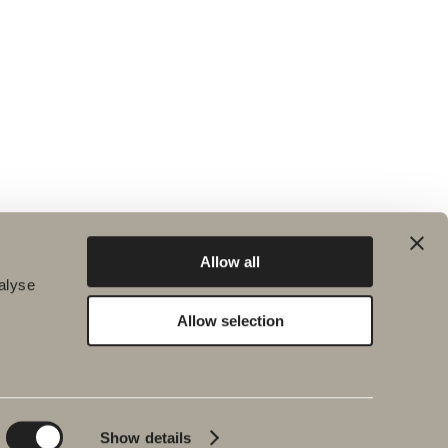
Allow all
alyse
Allow selection
Hållbarhet
Badrumsinspiration
Planet
Produktkatalog
Product
Badkar
Show details
People
Blyertssvart