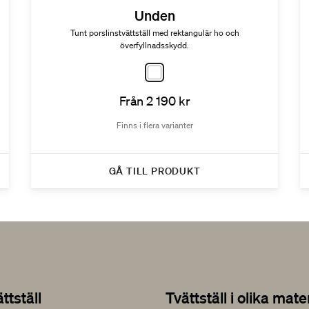
Unden
Tunt porslinstvättställ med rektangulär ho och
överfyllnadsskydd.
Från 2 190 kr
Finns i flera varianter
GÅ TILL PRODUKT
ttställ
Tvättställ i olika mate