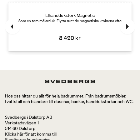
Elhanddukstork Magnetic
ring. 17 W
Som en tom målarduk. Flytta runt de magnetiska krokarna efter dina beh
8 490 kr
Hos oss hittar du allt för hela badrummet. Från badrumsmöbler,
tvättställ och blandare till duschar, badkar, handdukstorkar och WC.
Svedbergs i Dalstorp AB
Verkstadsvägen 1
514 60 Dalstorp
Klicka här för att komma till
Svedbergs kundservice.