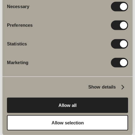
Consent
Necessary
Selection
Preferences
Statistics
Fler produkter inom Reservdelar
spegelskåp
Marketing
I:et metall reservdelar
Show details
Allow all
Allow selection