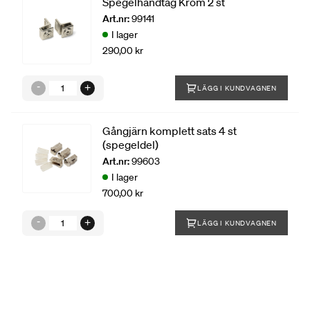
Spegelhandtag Krom 2 st
Art.nr:
99141
I lager
290,00 kr
LÄGG I KUNDVAGNEN
Gångjärn komplett sats 4 st
(spegeldel)
Art.nr:
99603
I lager
700,00 kr
LÄGG I KUNDVAGNEN