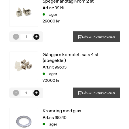
Spegelhandtag Krom 2 st
Art.nr:
99141
I lager
290,00 kr
LÄGG I KUNDVAGNEN
Gångjärn komplett sats 4 st
(spegeldel)
Art.nr:
99603
I lager
700,00 kr
LÄGG I KUNDVAGNEN
Kromring med glas
Art.nr:
98340
I lager