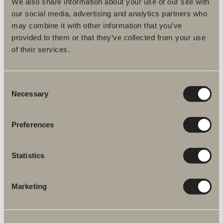
We also share information about your use of our site with
our social media, advertising and analytics partners who
Ise
may combine it with other information that you’ve
Traditionellt tvättställ i mineralkomposit med rejäl ho. Till Epos. B:
60-160 cm. D: 45.
provided to them or that they’ve collected from your use
of their services.
Från 5 690 kr
Consent
Necessary
Finns i flera varianter
Selection
Preferences
GÅ TILL PRODUKT
Statistics
Floen
Porslinstvättställ med rena raka linjer. Till Epos. B: 60-80 cm. D: 45
Marketing
cm.