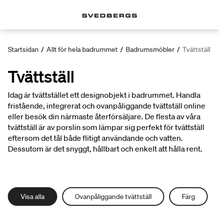
Startsidan
/
Allt för hela badrummet
/
Badrumsmöbler
/
Tvättställ
Tvättställ
Idag är tvättstället ett designobjekt i badrummet. Handla
fristående, integrerat och ovanpåliggande tvättställ online
eller besök din närmaste återförsäljare. De flesta av våra
tvättställ är av porslin som lämpar sig perfekt för tvättställ
eftersom det tål både flitigt användande och vatten.
Dessutom är det snyggt, hållbart och enkelt att hålla rent.
Visa alla
Ovanpåliggande tvättställ
Färg