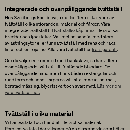
Integrerade och ovanpåliggande tvättställ
Hos Svedbergs kan du välja mellan flera olika typer av
tvättställ i olika utföranden, material och färger. Våra
integrerade tvättställ till
tvättställsskåp
finns i flera olika
bredder och tjocklekar. Välj mellan handfat med stora
avlastningsytor eller tunna tvättställ med rena och raka
linjer och en rejäl ho. Alla våra tvättställ har
5 års garanti
.
Om du väljer en kommod med bänkskiva, så har vi flera
ovanpåliggande tvättställ till fristående blandare. De
ovanpåliggande handfaten finns både i rektangulär och
rund form och finns i färgerna vit, latte, mocka, antracit,
borstad mässing, blyertssvart och svart matt.
Läs mer om
våra tvättställ här.
Tvättställ i olika material
Vi har tvättställ och handfat i flera olika material:
Porslinstvättställ där vi lägger på en glaserad yta som håller