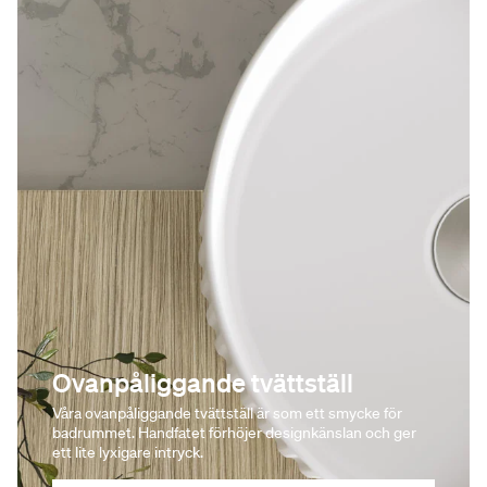
Ovanpåliggande tvättställ
Våra ovanpåliggande tvättställ är som ett smycke för
badrummet. Handfatet förhöjer designkänslan och ger
ett lite lyxigare intryck.