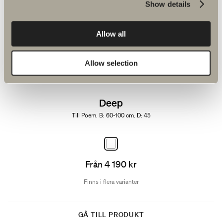
Show details
Från 5 690 kr
Finns i flera varianter
Allow all
GÅ TILL PRODUKT
Allow selection
Deep
Till Poem. B: 60-100 cm. D: 45
Från 4 190 kr
Finns i flera varianter
GÅ TILL PRODUKT