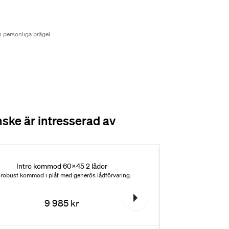
n personliga prägel.
ske är intresserad av
Nyhet
Intro kommod 60x45 2 lådor
Intro
 robust kommod i plåt med generös lådförvaring.
Rymlig kommod i p
9 985 kr