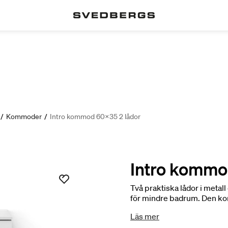
/
Kommoder
/
Intro kommod 60x35 2 lådor
Intro kommo
Två praktiska lådor i metall
för mindre badrum. Den kom
perfekt för dig som vill ha
Läs mer