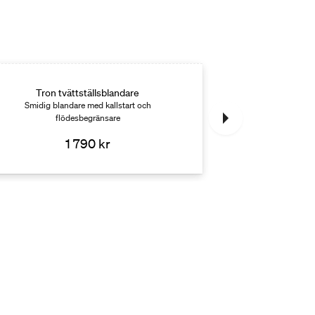
Tron tvättställsblandare
Halde tv
Smidig blandare med kallstart och
Minimalistisk oc
flödesbegränsare
smar
1 790 kr
2