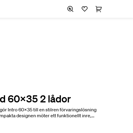
d 60x35 2 lådor
 gör Intro 60x35 till en stilren förvaringslösning
pakta designen möter ett funktionellt inre,
 struktur utan att kompromissa med uttrycket.