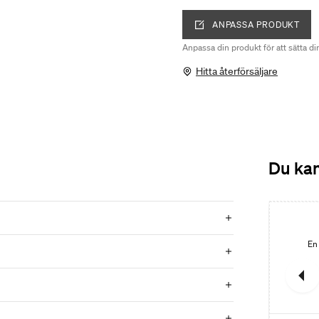
ANPASSA PRODUKT
Anpassa din produkt för att sätta di
Hitta återförsäljare
Du kan
Nyhet
Nyhet
Intro kommod 60x45 2 dörrar
Rymlig kommod i plåt med praktiskt djup och tydlig form.
En
7 185 kr