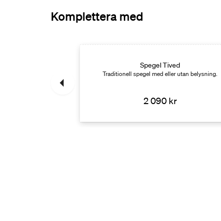
Komplettera med
kar
Spegel Tived
 och plåt – designat
Traditionell spegel med eller utan belysning.
sa in i det moderna
t.
kr
2 090 kr