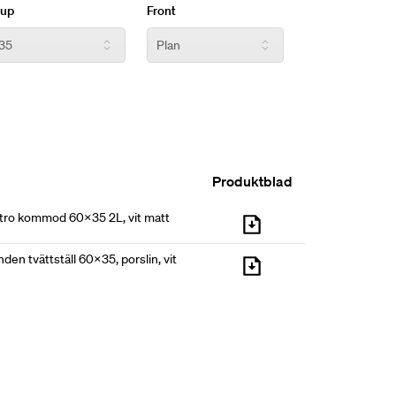
jup
Front
Produktblad
ntro kommod 60x35 2L, vit matt
den tvättställ 60x35, porslin, vit