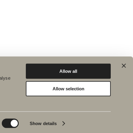
Allow all
alyse
Allow selection
Hållbarhet
Badrumsinspiration
Planet
Produktkatalog
Product
Badkar
Show details
People
Blyertssvart
Kvalitet
Tips & råd