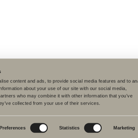
s
ise content and ads, to provide social media features and to an
information about your use of our site with our social media,
partners who may combine it with other information that you’ve
ey’ve collected from your use of their services.
dukter
Serier
Ritverktyg
rumsmöbler
Poem Soft
Ditt badrum digitalt
ttställsblandare
Nyheter till
Rita i 3D
badrummet
Preferences
Statistics
Marketing
char
Skapa badrummet
Möbelserier
kar