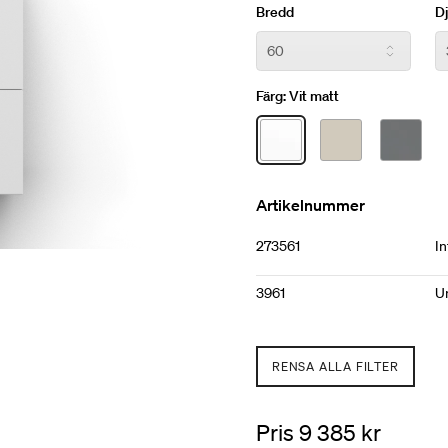
Bredd
D
Färg:
Vit matt
Artikelnummer
273561
I
3961
Un
RENSA ALLA FILTER
Pris 9 385 kr