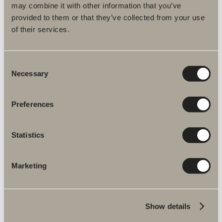
may combine it with other information that you’ve
Produktfakta
provided to them or that they’ve collected from your use
of their services.
Produktbeskrivning
Consent
Monteringsanvisningar
Necessary
Selection
DWG-filer
Preferences
Artikelnummer
Statistics
Specifikation
Marketing
Du kanske är intresserad av
Show details