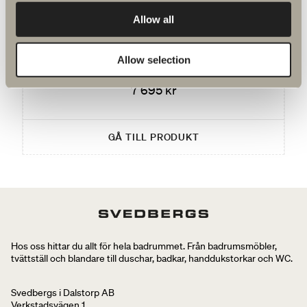
Nyhet
Allow all
Intro spegelskåp kit
Spegelskåp i plåt med skjutdörrar, belysning och smart
Allow selection
förvaring
7 695 kr
GÅ TILL PRODUKT
Hos oss hittar du allt för hela badrummet. Från badrumsmöbler,
tvättställ och blandare till duschar, badkar, handdukstorkar och WC.
Svedbergs i Dalstorp AB
Verkstadsvägen 1