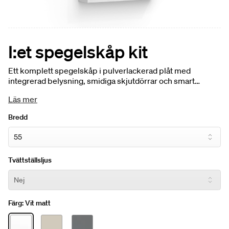
I:et spegelskåp kit
Ett komplett spegelskåp i pulverlackerad plåt med
integrerad belysning, smidiga skjutdörrar och smart
förvaring. I:et kit kombinerar funktion och materialkvalitet i
Läs mer
ett stilrent uttryck – en hållbar lösning för det moderna
badrummet.
Bredd
Tvättställsljus
Färg:
Vit matt