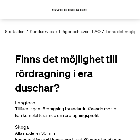
Startsidan
/
Kundservice
/
Frågor och svar - FAQ
/
Finns det möjlighe
Finns det möjlighet till
rördragning i era
duschar?
Langfoss
Tillåter ingen rördragning i standardutförande men du
kan komplettera med en rördragningsprofil.
Skoga
Alla modeller 30 mm
Byggprofil finns att köpa som tillval, 30 mm eller 50 mm