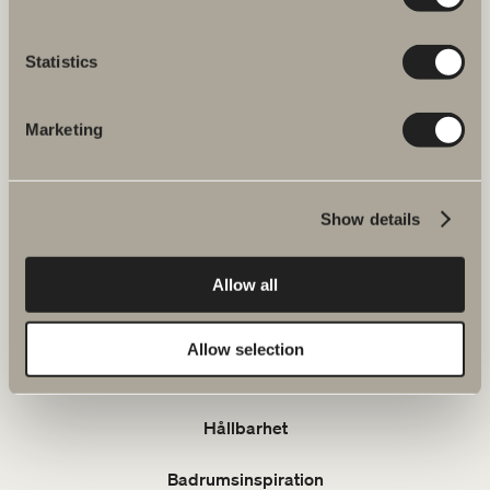
Verkstadsvägen 1
514 60 Dalstorp
Klicka här för att komma till
Statistics
Svedbergs kundservice.
Marketing
FAQ
JOBBA HOS OSS
Show details
Produkter
Allow all
Serier
Allow selection
Ritverktyg
Hållbarhet
Badrumsinspiration