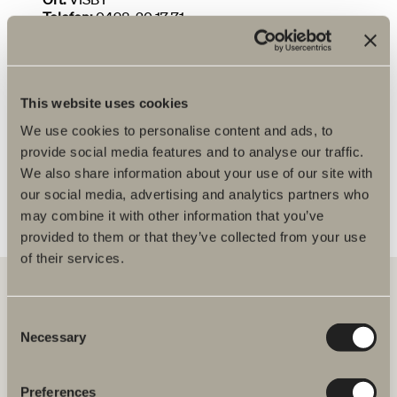
Telefon:
0498-20 17 71
Hitta på karta
Deltar i kampanjer
Installatör
This website uses cookies
We use cookies to personalise content and ads, to
KÖPVILLKOR
FLER ÅTERFÖRSÄLJARE
provide social media features and to analyse our traffic.
We also share information about your use of our site with
our social media, advertising and analytics partners who
may combine it with other information that you’ve
provided to them or that they’ve collected from your use
of their services.
Consent
Hos oss hittar du allt för hela badrummet. Från badrumsmöbler,
Necessary
Selection
tvättställ och blandare till duschar, badkar, handdukstorkar och WC.
Svedbergs i Dalstorp AB
Preferences